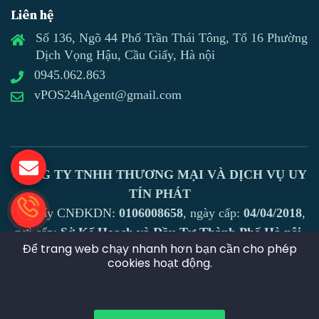
Liên hệ
Số 136, Ngõ 44 Phố Trần Thái Tông, Tổ 16 Phường
Dịch Vọng Hậu, Cầu Giấy, Hà nội
0945.062.863
vPOS24hAgent@gmail.com
CÔNG TY TNHH THƯƠNG MẠI VÀ DỊCH VỤ UY
TÍN PHÁT
Số giấy CNĐKDN:
0106008658
, ngày cấp:
04/04/2018
,
nơi cấp:
Sở Kế Hoạch và Đầu Tư Thành Phố Hà nội
Để trang web chạy nhanh hơn bạn cần cho phép
Địa chỉ:
Số 136, ngõ 44 phố Trần Thái Tông, tổ 16
cookies hoạt động.
phường Dịch Vọng Hậu, Cầu Giấy, Hà nội
Hotline:
0945.062.863
- Email:
vPOS24hAgent@gmail.com