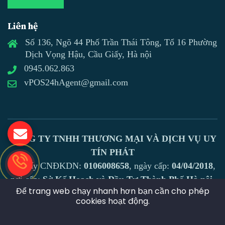
Liên hệ
Số 136, Ngõ 44 Phố Trần Thái Tông, Tổ 16 Phường
Dịch Vọng Hậu, Cầu Giấy, Hà nội
0945.062.863
vPOS24hAgent@gmail.com
CÔNG TY TNHH THƯƠNG MẠI VÀ DỊCH VỤ UY
TÍN PHÁT
Số giấy CNĐKDN:
0106008658
, ngày cấp:
04/04/2018
,
nơi cấp:
Sở Kế Hoạch và Đầu Tư Thành Phố Hà nội
Để trang web chạy nhanh hơn bạn cần cho phép
Địa chỉ:
Số 136, ngõ 44 phố Trần Thái Tông, tổ 16
cookies hoạt động.
phường Dịch Vọng Hậu, Cầu Giấy, Hà nội
Hotline:
0945.062.863
- Email: